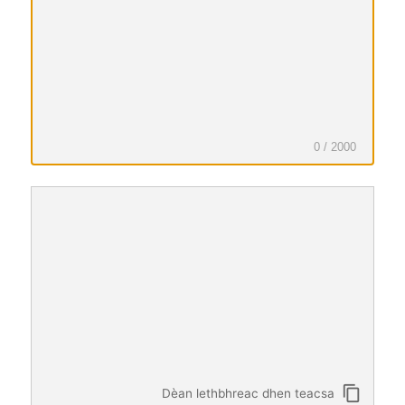
theangachadh
0 / 2000
Teacsa
air
eadar-
theangachadh
content_copy
Dèan lethbhreac dhen teacsa