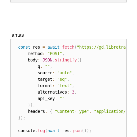
Iarrtas
const
 res 
=
await
fetch
(
"https://gd.libretransla
	method
:
"POST"
,
	body
:
JSON
.
stringify
(
{
		q
:
""
,
		source
:
"auto"
,
		target
:
"sq"
,
		format
:
"text"
,
		alternatives
:
3
,
		api_key
:
""
}
)
,
	headers
:
{
"Content-Type"
:
"application/json
}
)
;
console
.
log
(
await
 res
.
json
(
)
)
;