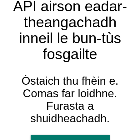
API airson eadar-
theangachadh
inneil le bun-tùs
fosgailte
Òstaich thu fhèin e.
Comas far loidhne.
Furasta a
shuidheachadh.