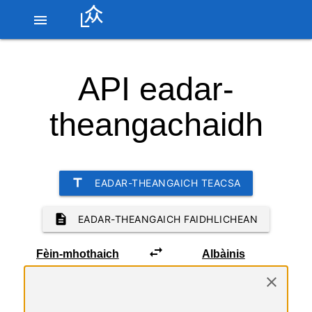
menu
LibreTranslate
API eadar-
theangachaidh
title
EADAR-THEANGAICH TEACSA
description
EADAR-THEANGAICH FAIDHLICHEAN
swap_horiz
An
teacsa
close
ri
eadar-